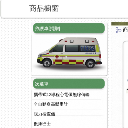
商品櫥窗
救護車[捐贈]
商
次選單
攜帶式12導程心電儀無線傳輸
全自動身高體重計
視力檢查儀
復康巴士