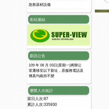
急救器材設備
友站連結
新訊公告
109 年 08 月 03日(星期一)將辦公
室遷移至以下新址，原服務電話及
傳真均維持不變
瀏覽人次統計
當日人次:87
累計人次:335930