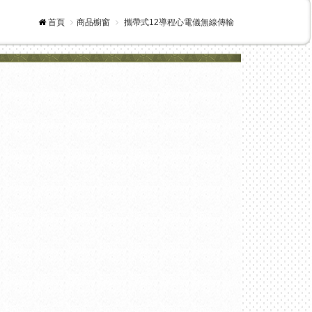
首頁
商品櫥窗
攜帶式12導程心電儀無線傳輸