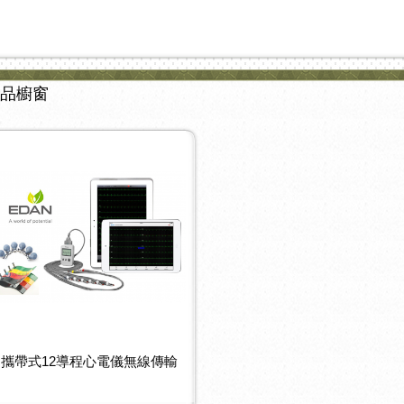
品櫥窗
攜帶式12導程心電儀無線傳輸