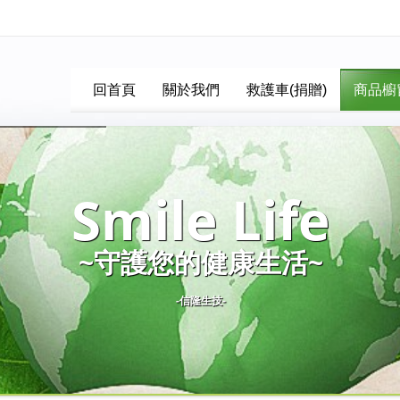
回首頁
關於我們
救護車(捐贈)
商品櫥
Smile Life
~守護您的健康生活~
-信隆生技-